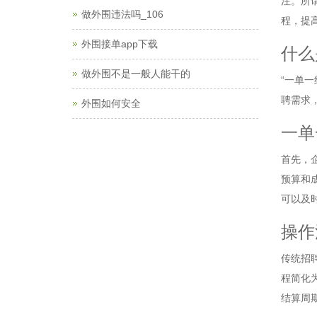
注。所
做外围违法吗_106
程，提
外围接单app下载
什么
做外围不是一般人能干的
“一单
聘需求
外围如何安全
一单
首先，
预算和
可以及
操作
传统招
程简化
结算周